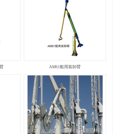
臂
AM61船用装卸臂