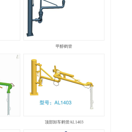
甲醇鹤管
顶部卸车鹤管AL1403