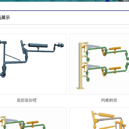
品展示
底部装卸臂
丙烯鹤管