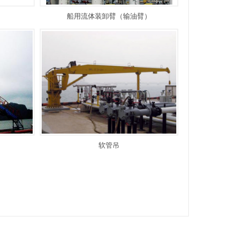
船用流体装卸臂（输油臂）
软管吊