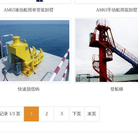
AM63液动船用单管装卸臂
AM63手动船用装卸臂
快速脱缆钩
登船梯
记录 1/3 页
1
2
3
下页
末页