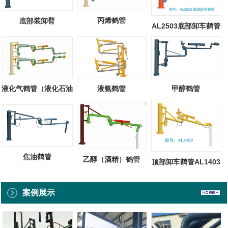
丙烯鹤管
底部装卸臂
AL2503底部卸车鹤管
液化气鹤管（液化石油
液氨鹤管
甲醇鹤管
气）
焦油鹤管
乙醇（酒精）鹤管
顶部卸车鹤管AL1403
案例展示