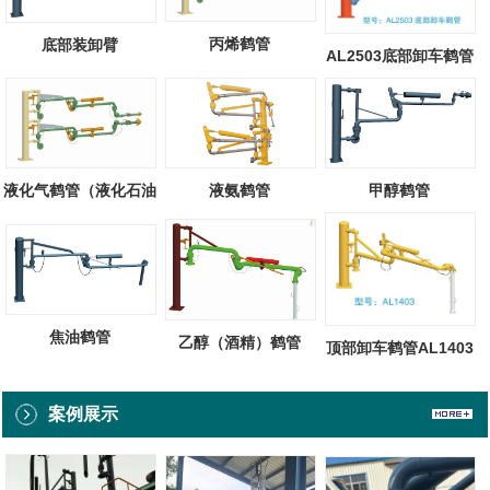
丙烯鹤管
底部装卸臂
AL2503底部卸车鹤管
液化气鹤管（液化石油
液氨鹤管
甲醇鹤管
气）
焦油鹤管
乙醇（酒精）鹤管
顶部卸车鹤管AL1403
案例展示