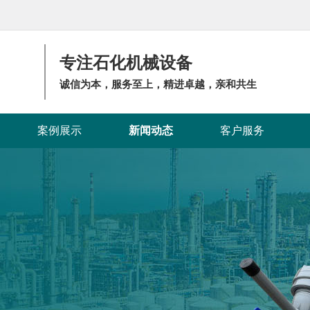
专注石化机械设备
诚信为本，服务至上，精进卓越，亲和共生
案例展示
新闻动态
客户服务