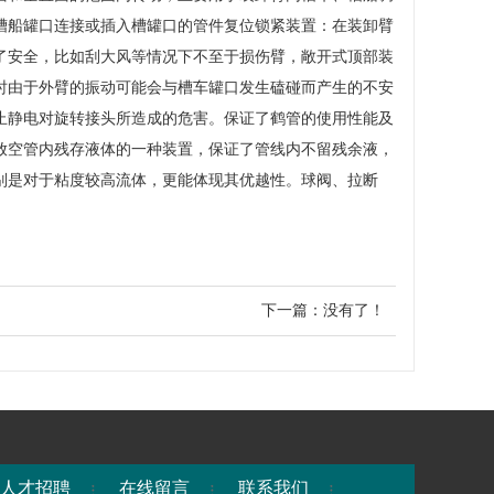
槽船罐口连接或插入槽罐口的管件复位锁紧装置：在装卸臂
了安全，比如刮大风等情况下不至于损伤臂，敞开式顶部装
时由于外臂的振动可能会与槽车罐口发生磕碰而产生的不安
止静电对旋转接头所造成的危害。保证了鹤管的使用性能及
放空管内残存液体的一种装置，保证了管线内不留残余液，
别是对于粘度较高流体，更能体现其优越性。球阀、拉断
下一篇：没有了！
人才招聘
在线留言
联系我们