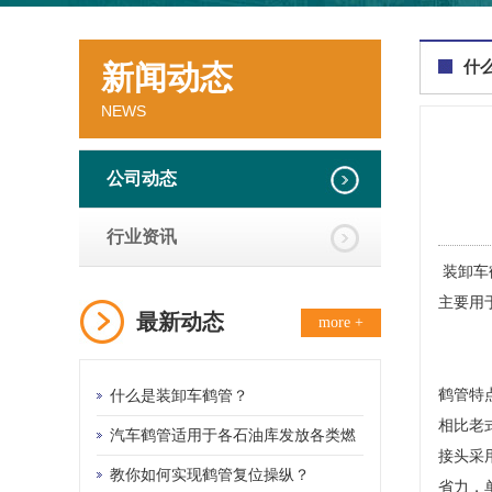
什
新闻动态
NEWS
公司动态
行业资讯
装卸车
主要用
最新动态
more +
鹤管特
什么是装卸车鹤管？
相比老
汽车鹤管适用于各石油库发放各类燃
接头采
料油的设备
教你如何实现鹤管复位操纵？
省力，