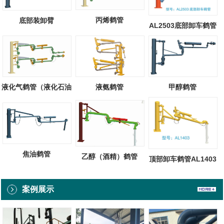
丙烯鹤管
底部装卸臂
AL2503底部卸车鹤管
液化气鹤管（液化石油
液氨鹤管
甲醇鹤管
气）
焦油鹤管
乙醇（酒精）鹤管
顶部卸车鹤管AL1403
案例展示