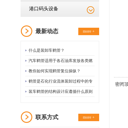
港口码头设备
最新动态
more +
什么是装卸车鹤管？
汽车鹤管适用于各石油库发放各类燃
料油的设备
教你如何实现鹤管复位操纵？
鹤管是石化行业流体装卸过程中的专
密闭顶
用设备
装车鹤管的结构设计应遵循什么原则
联系方式
more +