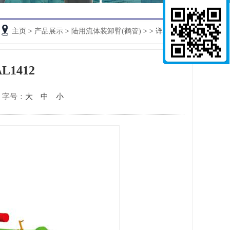
主页
>
产品展示
>
陆用流体装卸臂(鹤管)
>
> 详细信息
1412
字号：
大
中
小